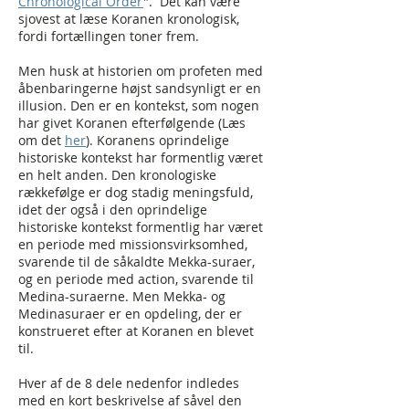
Chronological Order
". Det kan være
sjovest at læse Koranen kronologisk,
fordi fortællingen toner frem.
Men husk at historien om profeten med
åbenbaringerne højst sandsynligt er en
illusion. Den er en kontekst, som nogen
har givet Koranen efterfølgende (Læs
om det
her
). Koranens oprindelige
historiske kontekst har formentlig været
en helt anden. Den kronologiske
rækkefølge er dog stadig meningsfuld,
idet der også i den oprindelige
historiske kontekst formentlig har været
en periode med missionsvirksomhed,
svarende til de såkaldte Mekka-suraer,
og en periode med action, svarende til
Medina-suraerne. Men Mekka- og
Medinasuraer er en opdeling, der er
konstrueret efter at Koranen en blevet
til.
Hver af de 8 dele nedenfor indledes
med en kort beskrivelse af såvel den