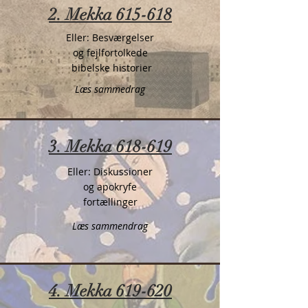
2. Mekka 615-618
Eller: Besværgelser
og fejlfortolkede
bibelske historier
Læs sammedrag
3. Mekka 618-619
Eller: Diskussioner
og apokryfe
fortællinger
Læs sammendrag
4. Mekka 619-620