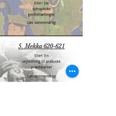
Eller: De
synoptiske
genfortællinger
Læs sammendrag
5. Mekka 620-621
Eller: En
vejledning til arabiske
prædikanter
Læs sammendrag
6. Mekka 621-622
Eller: Beskrivelser
af den forestående