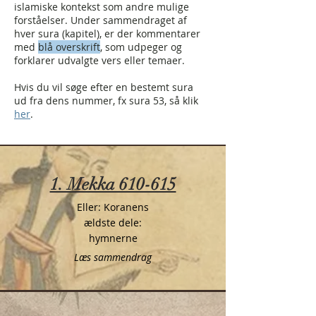
islamiske kontekst som andre mulige
forståelser. Under sammendraget af
hver sura (kapitel), er der kommentarer
med
blå overskrift
, som udpeger og
forklarer udvalgte vers eller temaer.
Hvis du vil søge efter en bestemt sura
ud fra dens nummer, fx sura 53, så klik
her
.
1. Mekka 610-615
Eller: Koranens
ældste dele:
hymnerne
Læs sammendrag