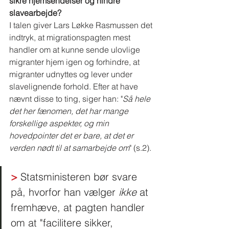
sikre hjemsendelser og hindre 
slavearbejde?
I talen giver Lars Løkke Rasmussen det 
indtryk, at migrationspagten mest 
handler om at kunne sende ulovlige 
migranter hjem igen og forhindre, at 
migranter udnyttes og lever under 
slavelignende forhold. Efter at have 
nævnt disse to ting, siger han: "
Så hele 
det her fænomen, det har mange 
forskellige aspekter, og min 
hovedpointer det er bare, at det er 
verden nødt til at samarbejde om
" (s.2).
>
 Statsministeren bør svare 
på, hvorfor han vælger
 ikke
 at 
fremhæve, at pagten handler 
om at "facilitere sikker, 