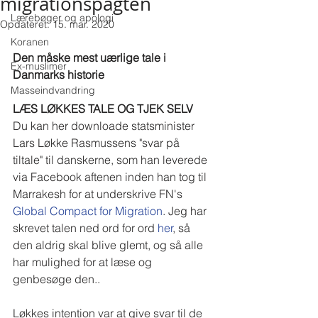
migrationspagten
Lærebøger og apologi
Opdateret:
15. mar. 2020
Koranen
Den måske mest uærlige tale i 
Ex-muslimer
Danmarks historie
Masseindvandring
LÆS LØKKES TALE OG TJEK SELV
Du kan her downloade statsminister 
Lars Løkke Rasmussens "svar på 
tiltale" til danskerne, som han leverede 
via Facebook aftenen inden han tog til 
Marrakesh for at underskrive FN's 
Global Compact for Migration
. Jeg har 
skrevet talen ned ord for ord 
her
, så 
den aldrig skal blive glemt, og så alle 
har mulighed for at læse og 
genbesøge den..
Løkkes intention var at give svar til de 