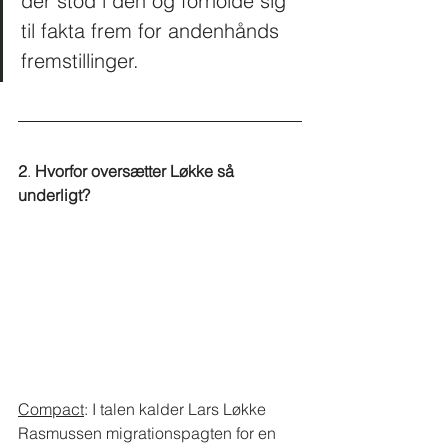
der stod i den og forholde sig 
til fakta frem for andenhånds 
fremstillinger.  
2
. 
Hvorfor oversætter Løkke så 
underligt?
Compact
: I talen kalder Lars Løkke 
Rasmussen migrationspagten for en 