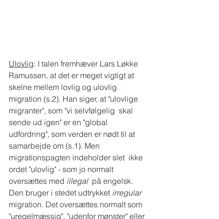
Ulovlig
: I talen fremhæver Lars Løkke 
Ramussen, at det er meget vigtigt at 
skelne mellem lovlig og ulovlig 
migration (s.2). Han siger, at "ulovlige 
migranter", som "vi selvfølgelig  skal 
sende ud igen" er en "global 
udfordring", som verden er nødt til at 
samarbejde om (s.1). Men 
migrationspagten indeholder slet  ikke 
ordet "ulovlig" - som jo normalt 
oversættes med 
illegal
  på engelsk. 
Den bruger i stedet udtrykket 
irregular
migration. Det oversættes normalt som 
"uregelmæssig", "udenfor mønster" eller 