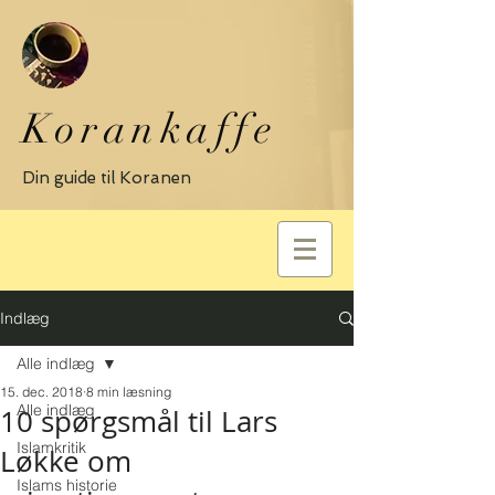
Korankaffe
Din guide til Koranen
Indlæg
Alle indlæg
15. dec. 2018
8 min læsning
Alle indlæg
10 spørgsmål til Lars
Islamkritik
Løkke om
Islams historie