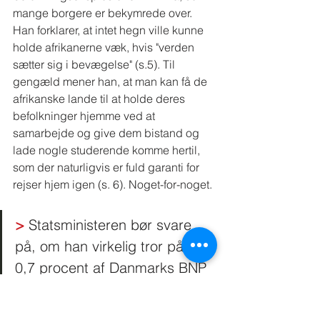
mange borgere er bekymrede over. 
Han forklarer, at intet hegn ville kunne 
holde afrikanerne væk, hvis "verden 
sætter sig i bevægelse" (s.5). Til 
gengæld mener han, at man kan få de 
afrikanske lande til at holde deres 
befolkninger hjemme ved at 
samarbejde og give dem bistand og 
lade nogle studerende komme hertil, 
som der naturligvis er fuld garanti for 
rejser hjem igen (s. 6). Noget-for-noget. 
>
 Statsministeren bør svare 
på, om han virkelig tror på, at 
0,7 procent af Danmarks BNP 
kan holde afrikanerne hjemme, 
når migration reelt er en langt 