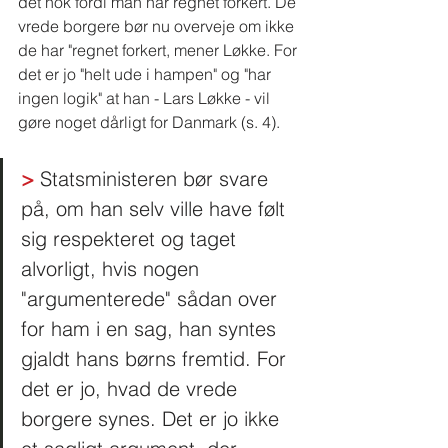
det nok fordi man har regnet forkert. De 
vrede borgere bør nu overveje om ikke 
de har "regnet forkert, mener Løkke. For 
det er jo "helt ude i hampen" og "har 
ingen logik" at han - Lars Løkke - vil 
gøre noget dårligt for Danmark (s. 4). 
>
 Statsministeren bør svare 
på, om han selv ville have følt 
sig respekteret og taget 
alvorligt, hvis nogen 
"argumenterede" sådan over 
for ham i en sag, han syntes 
gjaldt hans børns fremtid. For 
det er jo, hvad de vrede 
borgere synes. Det er jo ikke 