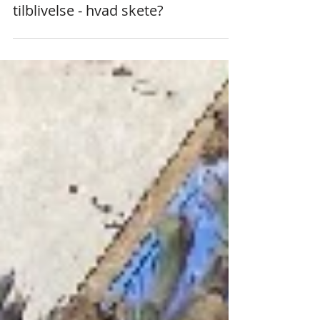
De arabiske erobringer og islams
tilblivelse - hvad skete?