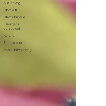
Alle indlæg
Islamkritik
Islams historie
Lærebøger
og apologi
Koranen
Ex-muslimer
Masseindvandring