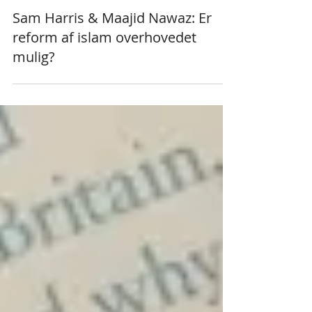
7. jun. 2019
12 min læsning
Sam Harris & Maajid Nawaz: Er
reform af islam overhovedet
mulig?