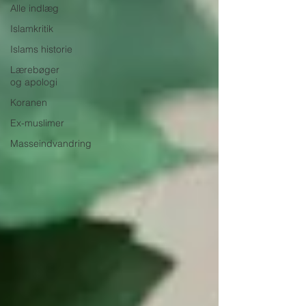
Alle indlæg
Islamkritik
Islams historie
Lærebøger
og apologi
Koranen
Ex-muslimer
Masseindvandring